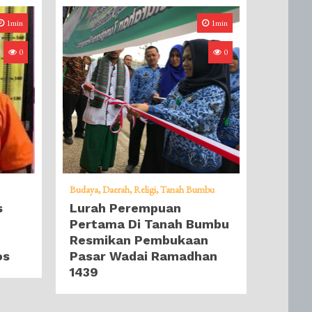
1min
1min
0
0
Budaya
Daerah
Religi
Tanah Bumbu
s
Lurah Perempuan
Pertama Di Tanah Bumbu
Resmikan Pembukaan
os
Pasar Wadai Ramadhan
1439