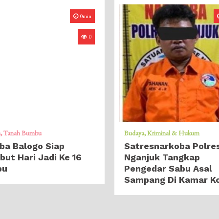
0min
0
a
Tanah Bumbu
Budaya
Kriminal & Hukum
ba Balogo Siap
Satresnarkoba Polre
ut Hari Jadi Ke 16
Nganjuk Tangkap
bu
Pengedar Sabu Asal
Sampang Di Kamar K