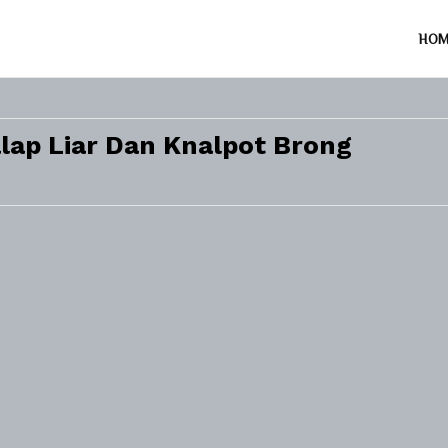
HO
lap Liar Dan Knalpot Brong