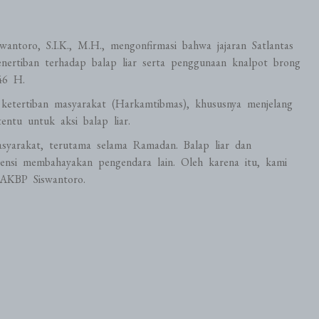
ntoro, S.I.K., M.H., mengonfirmasi bahwa jajaran Satlantas
enertiban terhadap balap liar serta penggunaan knalpot brong
46 H.
ketertiban masyarakat (Harkamtibmas), khususnya menjelang
ntu untuk aksi balap liar.
yarakat, terutama selama Ramadan. Balap liar dan
nsi membahayakan pengendara lain. Oleh karena itu, kami
 AKBP Siswantoro.