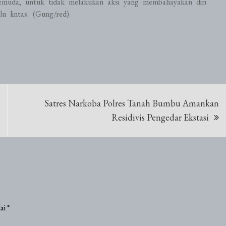
emuda, untuk tidak melakukan aksi yang membahayakan diri
u lintas. (Gung/red).
Satres Narkoba Polres Tanah Bumbu Amankan
Residivis Pengedar Ekstasi
dai
*