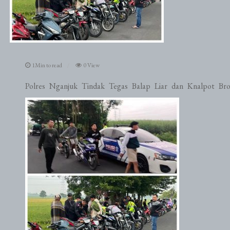
1Min to read
0 View
Polres Nganjuk Tindak Tegas Balap Liar dan Knalpot B