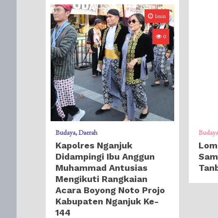
1min
0
Budaya
Daerah
Buday
Kapolres Nganjuk
Lom
Didampingi Ibu Anggun
Samb
Muhammad Antusias
Tan
Mengikuti Rangkaian
Acara Boyong Noto Projo
Kabupaten Nganjuk Ke-
144