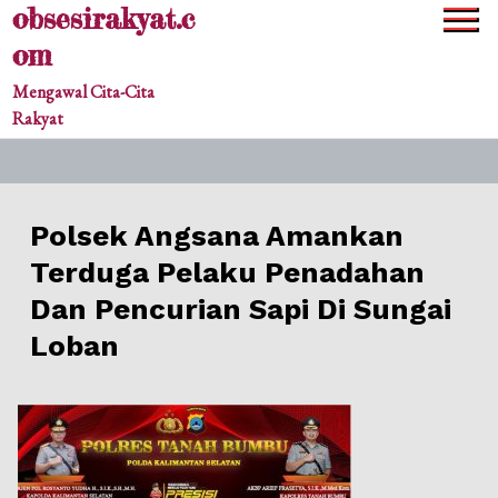
obsesirakyat.c
Skip
to
om
content
Mengawal Cita-Cita
Rakyat
Polsek Angsana Amankan
Terduga Pelaku Penadahan
Dan Pencurian Sapi Di Sungai
Loban