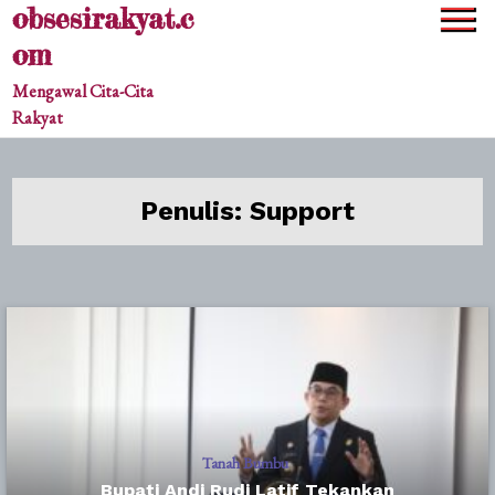
obsesirakyat.c
Skip
to
om
content
Mengawal Cita-Cita
Rakyat
Penulis:
Support
Tanah Bumbu
Bupati Andi Rudi Latif Tekankan