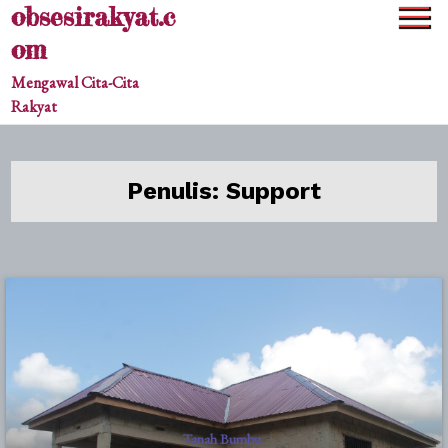
obsesirakyat.c
Skip
to
om
content
Mengawal Cita-Cita
Rakyat
Penulis:
Support
Tanah Bumbu