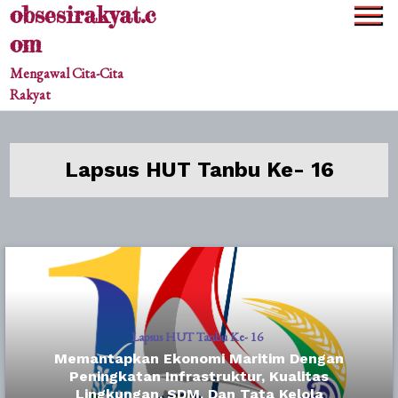
obsesirakyat.c
Skip
to
om
content
Mengawal Cita-Cita
Rakyat
Lapsus HUT Tanbu Ke- 16
Lapsus HUT Tanbu Ke- 16
Memantapkan Ekonomi Maritim Dengan
Peningkatan Infrastruktur, Kualitas
Lingkungan, SDM, Dan Tata Kelola