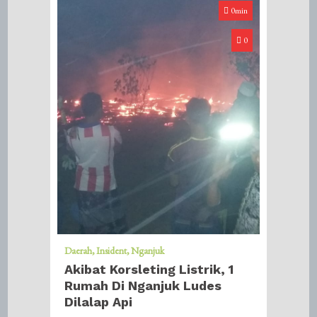
0min
0
Daerah
Insident
Nganjuk
Akibat Korsleting Listrik, 1
Rumah Di Nganjuk Ludes
Dilalap Api