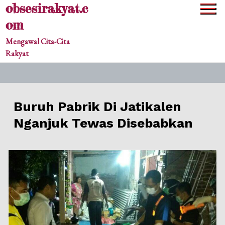
obsesirakyat.c
Skip
to
om
content
Mengawal Cita-Cita
Rakyat
Buruh Pabrik Di Jatikalen
Nganjuk Tewas Disebabkan