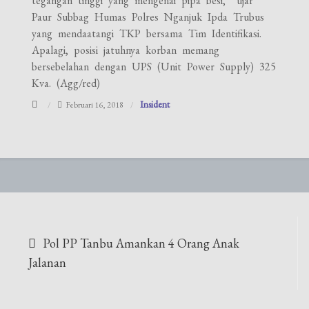
tegangan tinggi yang mengenai pipa besi,” ujar
Paur Subbag Humas Polres Nganjuk Ipda Trubus
yang mendaatangi TKP bersama Tim Identifikasi.
Apalagi, posisi jatuhnya korban memang
bersebelahan dengan UPS (Unit Power Supply) 325
Kva. (Agg/red)
Insident
Februari 16, 2018
Navigasi
Pol PP Tanbu Amankan 4 Orang Anak
pos
Jalanan