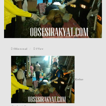
0Min to read
0 View
Korban