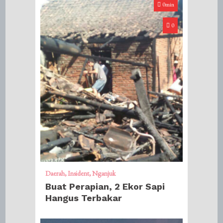
0min
0
Daerah
Insident
Nganjuk
Buat Perapian, 2 Ekor Sapi
Hangus Terbakar