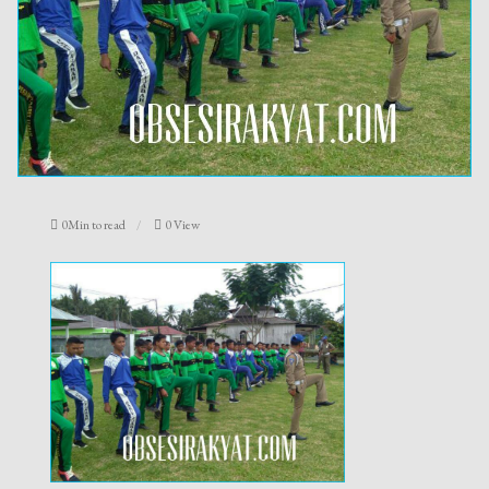
0Min to read
0 View