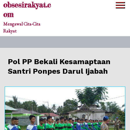
obsesirakyat.c
Skip
to
om
content
Mengawal Cita-Cita
Rakyat
​Pol PP Bekali Kesamaptaan
Santri Ponpes Darul Ijabah