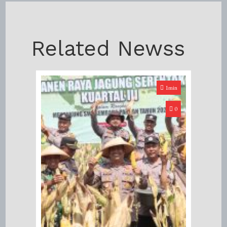
Related Newss
1min
0