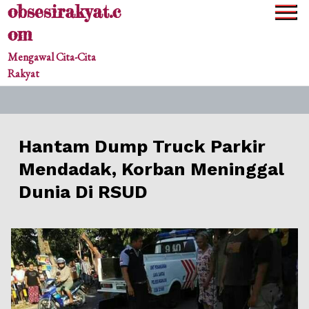
obsesirakyat.c
Skip
to
om
content
Mengawal Cita-Cita
Rakyat
Hantam Dump Truck Parkir
Mendadak, Korban Meninggal
Dunia Di RSUD