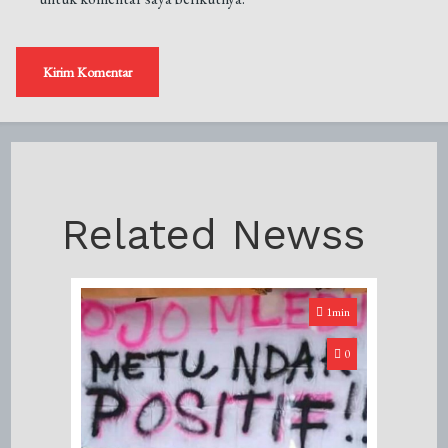
Related Newss
1min
0