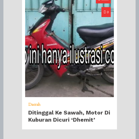
0
Daerah
Ditinggal Ke Sawah, Motor Di
Kuburan Dicuri ‘Dhemit’