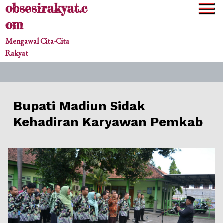
obsesirakyat.c
Skip
to
om
content
Mengawal Cita-Cita
Rakyat
Bupati Madiun Sidak
Kehadiran Karyawan Pemkab