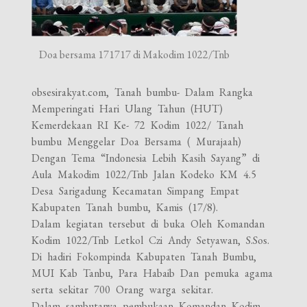
Doa bersama 171717 di Makodim 1022/Tnb
obsesirakyat.com, Tanah bumbu- Dalam Rangka
Memperingati Hari Ulang Tahun (HUT)
Kemerdekaan RI Ke- 72 Kodim 1022/ Tanah
bumbu Menggelar Doa Bersama ( Murajaah)
Dengan Tema “Indonesia Lebih Kasih Sayang” di
Aula Makodim 1022/Tnb Jalan Kodeko KM 4.5
Desa Sarigadung Kecamatan Simpang Empat
Kabupaten Tanah bumbu, Kamis (17/8).
Dalam kegiatan tersebut di buka Oleh Komandan
Kodim 1022/Tnb Letkol Czi Andy Setyawan, S.Sos.
Di hadiri Fokompinda Kabupaten Tanah Bumbu,
MUI Kab Tanbu, Para Habaib Dan pemuka agama
serta sekitar 700 Orang warga sekitar.
Dalam sambutanya pembukaan Komandan Kodim