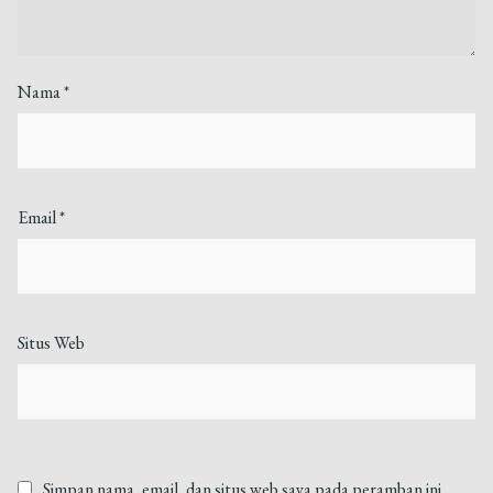
Nama
*
Email
*
Situs Web
Simpan nama, email, dan situs web saya pada peramban ini