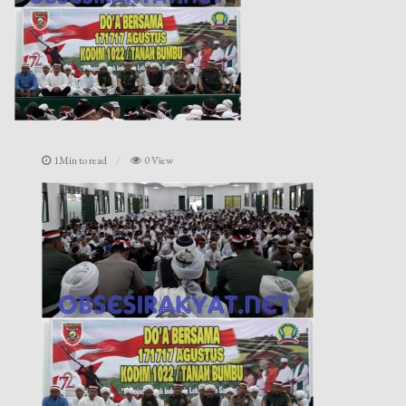
1Min to read
0 View