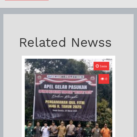
Related Newss
1min
0