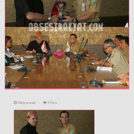
0Min to read
0 View