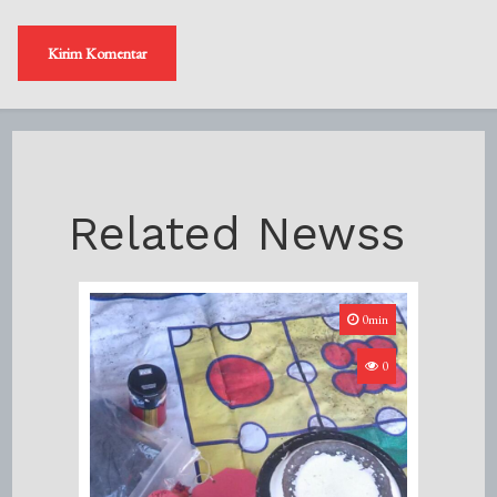
Related Newss
0min
0