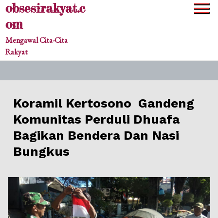
obsesirakyat.c
Skip
to
om
content
Mengawal Cita-Cita
Rakyat
Koramil Kertosono Gandeng
Komunitas Perduli Dhuafa
Bagikan Bendera Dan Nasi
Bungkus