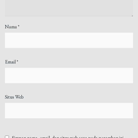
Nama
*
Email
*
Situs Web
Simpan nama, email, dan situs web saya pada peramban ini