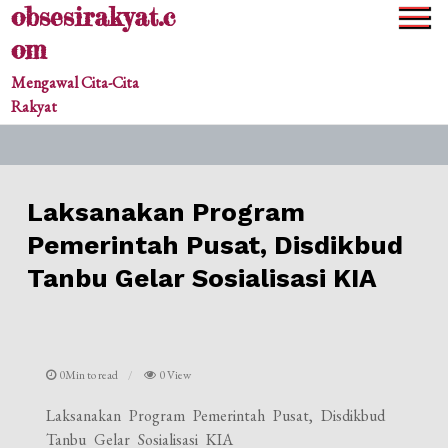
obsesirakyat.c
Skip
to
om
content
Mengawal Cita-Cita
Rakyat
Laksanakan Program
Pemerintah Pusat, Disdikbud
Tanbu Gelar Sosialisasi KIA
0Min to read
0 View
Laksanakan Program Pemerintah Pusat, Disdikbud
Tanbu Gelar Sosialisasi KIA