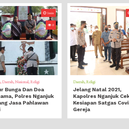
1min
0
a
Daerah
Nasional
Religi
Daerah
Religi
ur Bunga Dan Doa
Jelang Natal 2021,
ama, Polres Nganjuk
Kapolres Nganjuk Ce
ang Jasa Pahlawan
Kesiapan Satgas Covi
i
Gereja