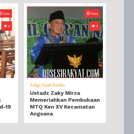
1min
0min
0
0
Religi
Tanah Bumbu
Ustadz Zaky Mirza
k
Memeriahkan Pembukaan
d-19
MTQ Ken XV Kecamatan
Angsana