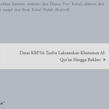
rahkan bantuan sembako dari Dinsos Prov Kalsel, alsintan dari
asjid dari Bank Kalsel Peduli. (Rel/red)
Dinas KBP3A Tanbu Laksanakan Khataman Al-
Qur’an Hingga Bukber
dai
*