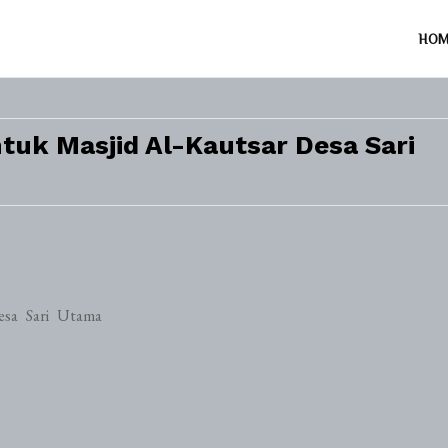
HO
uk Masjid Al-Kautsar Desa Sari
esa Sari Utama