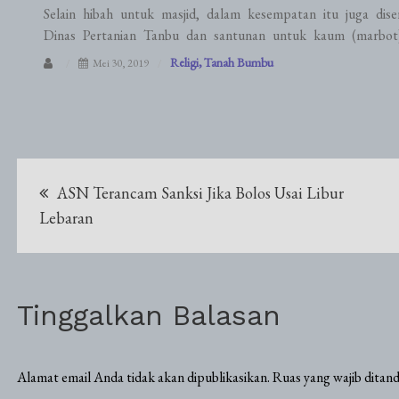
Selain hibah untuk masjid, dalam kesempatan itu juga dise
Dinas Pertanian Tanbu dan santunan untuk kaum (marbot) m
Religi
Tanah Bumbu
Mei 30, 2019
Navigasi
ASN Terancam Sanksi Jika Bolos Usai Libur
pos
Lebaran
Tinggalkan Balasan
Alamat email Anda tidak akan dipublikasikan.
Ruas yang wajib ditan