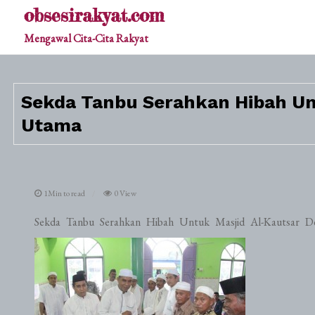
Skip
obsesirakyat.com
to
Mengawal Cita-Cita Rakyat
content
Sekda Tanbu Serahkan Hibah Unt
Utama
1Min to read
0 View
Sekda Tanbu Serahkan Hibah Untuk Masjid Al-Kautsar D