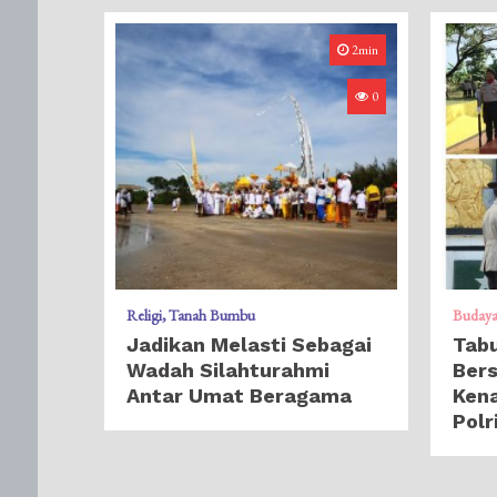
2min
0
Religi
Tanah Bumbu
Buday
Jadikan Melasti Sebagai
Tab
Wadah Silahturahmi
Bers
Antar Umat Beragama
Ken
Polr