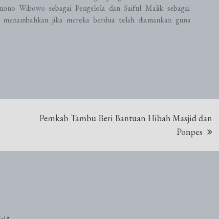
mono Wibowo sebagai Pengelola dan Saiful Malik sebagai
a menambahkan jika mereka berdua telah diamankan guna
Pemkab Tambu Beri Bantuan Hibah Masjid dan
Ponpes