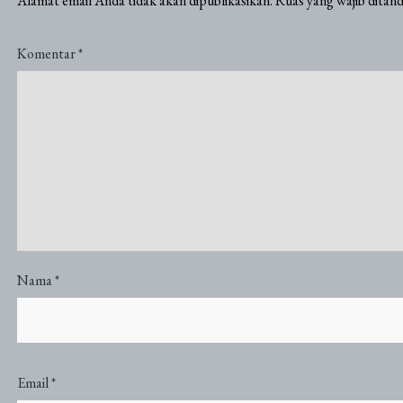
Alamat email Anda tidak akan dipublikasikan.
Ruas yang wajib ditan
Komentar
*
Nama
*
Email
*