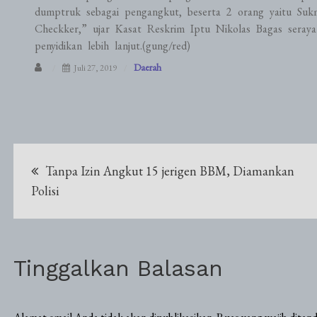
dumptruk sebagai pengangkut, beserta 2 orang yaitu Suk
Checkker,” ujar Kasat Reskrim Iptu Nikolas Bagas seray
penyidikan lebih lanjut.(gung/red)
Daerah
Juli 27, 2019
Navigasi
Tanpa Izin Angkut 15 jerigen BBM, Diamankan
pos
Polisi
Tinggalkan Balasan