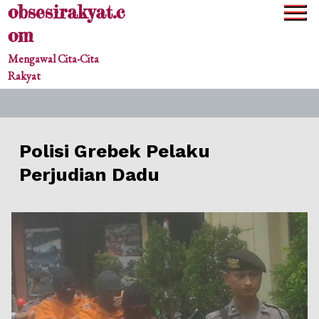
obsesirakyat.c
Skip
to
om
content
Mengawal Cita-Cita
Rakyat
Polisi Grebek Pelaku
Perjudian Dadu