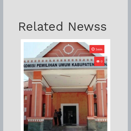
Related Newss
1min
0