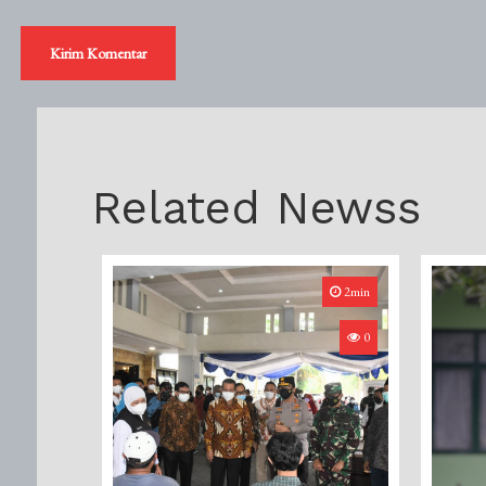
Related Newss
2min
0