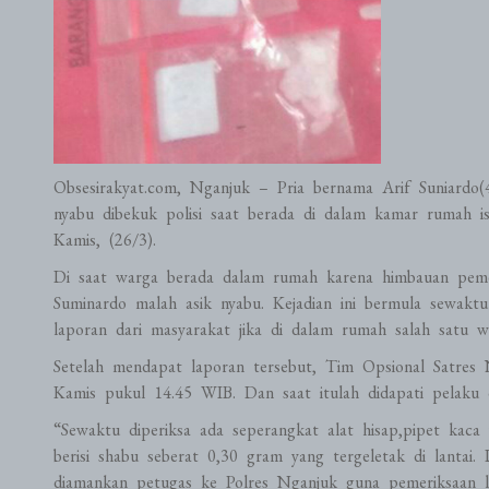
Obsesirakyat.com, Nganjuk – Pria bernama Arif Suniardo(4
nyabu dibekuk polisi saat berada di dalam kamar rumah i
Kamis, (26/3).
Di saat warga berada dalam rumah karena himbauan peme
Suminardo malah asik nyabu. Kejadian ini bermula sewak
laporan dari masyarakat jika di dalam rumah salah satu wa
Setelah mendapat laporan tersebut, Tim Opsional Satres 
Kamis pukul 14.45 WIB. Dan saat itulah didapati pelaku da
“Sewaktu diperiksa ada seperangkat alat hisap,pipet kaca 
berisi shabu seberat 0,30 gram yang tergeletak di lantai. 
diamankan petugas ke Polres Nganjuk guna pemeriksaan l