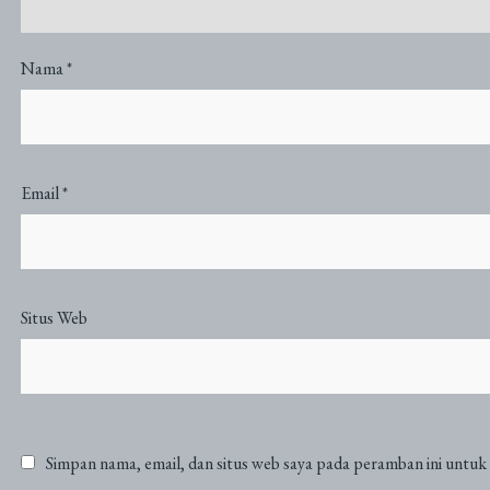
Nama
*
Email
*
Situs Web
Simpan nama, email, dan situs web saya pada peramban ini untuk