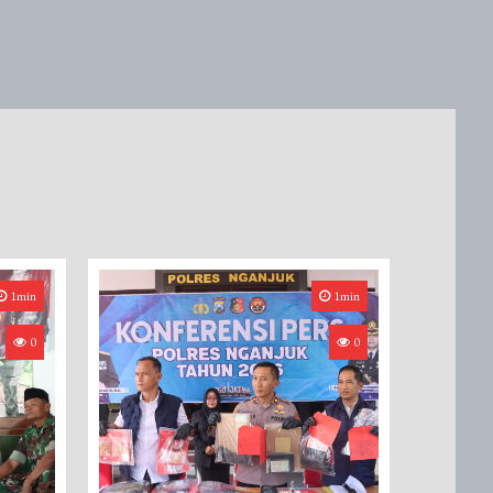
1min
1min
0
0