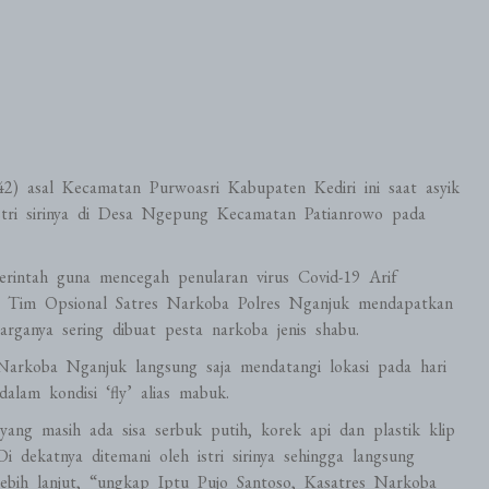
2) asal Kecamatan Purwoasri Kabupaten Kediri ini saat asyik
stri sirinya di Desa Ngepung Kecamatan Patianrowo pada
rintah guna mencegah penularan virus Covid-19 Arif
tu Tim Opsional Satres Narkoba Polres Nganjuk mendapatkan
rganya sering dibuat pesta narkoba jenis shabu.
Narkoba Nganjuk langsung saja mendatangi lokasi pada hari
lam kondisi ‘fly’ alias mabuk.
yang masih ada sisa serbuk putih, korek api dan plastik klip
Di dekatnya ditemani oleh istri sirinya sehingga langsung
ebih lanjut, “ungkap Iptu Pujo Santoso, Kasatres Narkoba