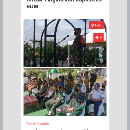
SDM
1min
0
Tanah Bumbu