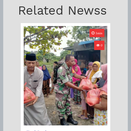
Related Newss
1min
0