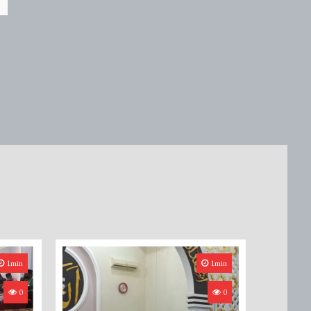
1min
1min
0
0