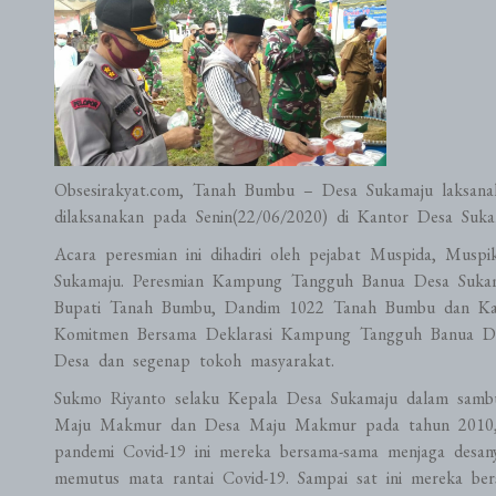
Obsesirakyat.com, Tanah Bumbu – Desa Sukamaju laksan
dilaksanakan pada Senin(22/06/2020) di Kantor Desa Suka
Acara peresmian ini dihadiri oleh pejabat Muspida, Mus
Sukamaju. Peresmian Kampung Tangguh Banua Desa Sukamaj
Bupati Tanah Bumbu, Dandim 1022 Tanah Bumbu dan Kap
Komitmen Bersama Deklarasi Kampung Tangguh Banua Desa
Desa dan segenap tokoh masyarakat.
Sukmo Riyanto selaku Kepala Desa Sukamaju dalam sambut
Maju Makmur dan Desa Maju Makmur pada tahun 2010, m
pandemi Covid-19 ini mereka bersama-sama menjaga desa
memutus mata rantai Covid-19. Sampai sat ini mereka ber