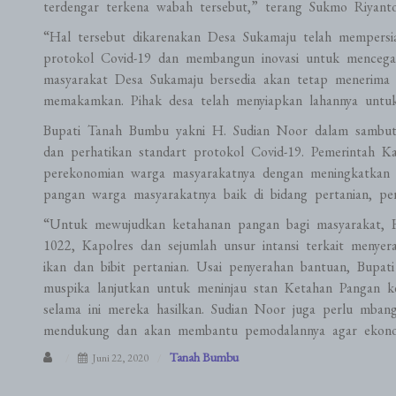
terdengar terkena wabah tersebut,” terang Sukmo Riyanto
“Hal tersebut dikarenakan Desa Sukamaju telah mempersi
protokol Covid-19 dan membangun inovasi untuk menceg
masyarakat Desa Sukamaju bersedia akan tetap menerima 
memakamkan. Pihak desa telah menyiapkan lahannya untuk
Bupati Tanah Bumbu yakni H. Sudian Noor dalam sambut
dan perhatikan standart protokol Covid-19. Pemerintah 
perekonomian warga masyarakatnya dengan meningkatkan ba
pangan warga masyarakatnya baik di bidang pertanian, per
“Untuk mewujudkan ketahanan pangan bagi masyarakat, 
1022, Kapolres dan sejumlah unsur intansi terkait menye
ikan dan bibit pertanian. Usai penyerahan bantuan, Bup
muspika lanjutkan untuk meninjau stan Ketahan Pangan 
selama ini mereka hasilkan. Sudian Noor juga perlu mb
mendukung dan akan membantu pemodalannya agar ekonomi
Tanah Bumbu
Juni 22, 2020