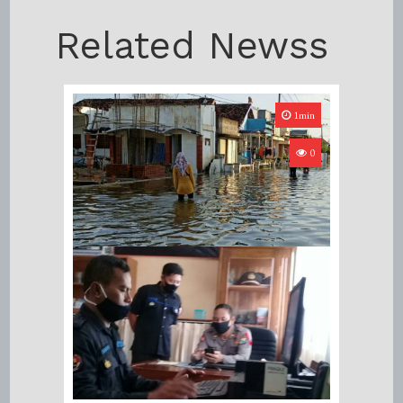
Related Newss
1min
0