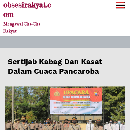
obsesirakyat.c
Skip
to
om
content
Mengawal Cita-Cita
Rakyat
Sertijab Kabag Dan Kasat
Dalam Cuaca Pancaroba