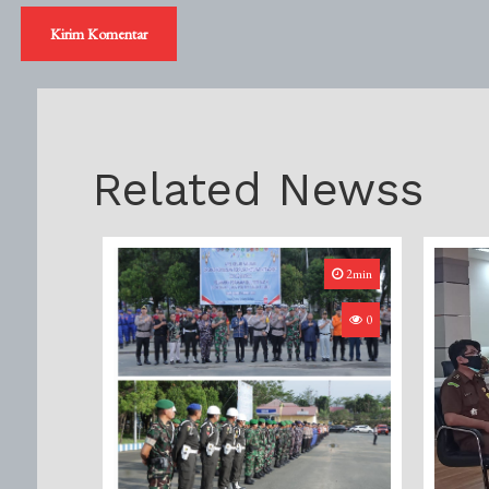
Related Newss
2min
0