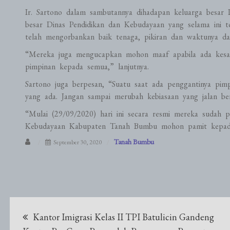
Ir. Sartono dalam sambutannya dihadapan keluarga besar 
besar Dinas Pendidikan dan Kebudayaan yang selama ini t
telah mengorbankan baik tenaga, pikiran dan waktunya da
“Mereka juga mengucapkan mohon maaf apabila ada kesalah
pimpinan kepada semua,” lanjutnya.
Sartono juga berpesan, “Suatu saat ada penggantinya pim
yang ada. Jangan sampai merubah kebiasaan yang jalan ber
“Mulai (29/09/2020) hari ini secara resmi mereka sudah 
Kebudayaan Kabupaten Tanah Bumbu mohon pamit kepada s
Tanah Bumbu
September 30, 2020
Navigasi
Kantor Imigrasi Kelas II TPI Batulicin Gandeng