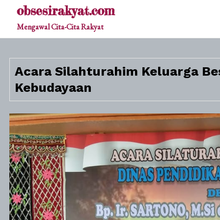
Skip
obsesirakyat.com
to
Mengawal Cita-Cita Rakyat
content
Acara Silahturahim Keluarga Be
Kebudayaan