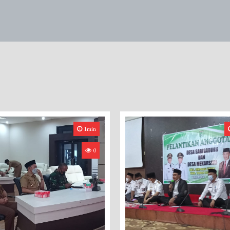
1min
0