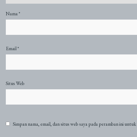
Nama
*
Email
*
Situs Web
Simpan nama, email, dan situs web saya pada peramban ini untuk