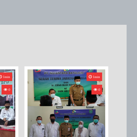
1min
1min
0
0