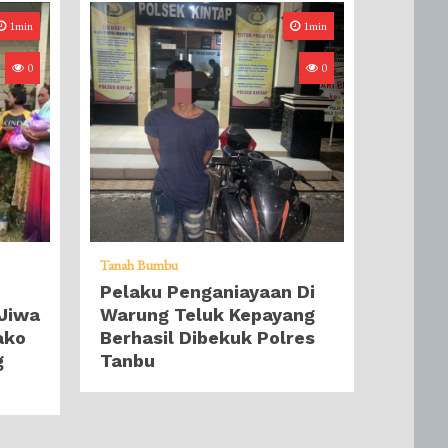
1min
1min
0
0
Tanah Bumbu
Pelaku Penganiayaan Di
Jiwa
Warung Teluk Kepayang
ako
Berhasil Dibekuk Polres
g
Tanbu