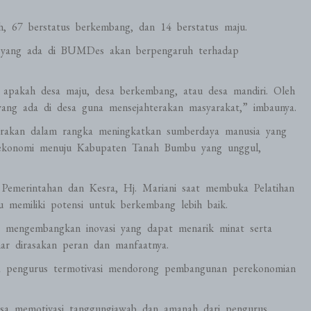
 67 berstatus berkembang, dan 14 berstatus maju.
 yang ada di BUMDes akan berpengaruh terhadap
i apakah desa maju, desa berkembang, atau desa mandiri. Oleh
 yang ada di desa guna mensejahterakan masyarakat,” imbaunya.
ggarakan dalam rangka meningkatkan sumberdaya manusia yang
konomi menuju Kabupaten Tanah Bumbu yang unggul,
 Pemerintahan dan Kesra, Hj. Mariani saat membuka Pelatihan
miliki potensi untuk berkembang lebih baik.
us mengembangkan inovasi yang dapat menarik minat serta
r dirasakan peran dan manfaatnya.
ara pengurus termotivasi mendorong pembangunan perekonomian
bisa memotivasi tanggungjawab dan amanah dari pengurus