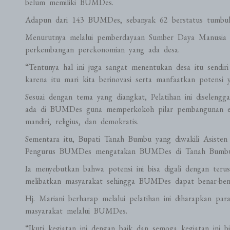
belum memiliki BUMDes.
Adapun dari 143 BUMDes, sebanyak 62 berstatus tumbuh,
Menurutnya melalui pemberdayaan Sumber Daya Manusia
perkembangan perekonomian yang ada desa.
“Tentunya hal ini juga sangat menentukan desa itu sendir
karena itu mari kita berinovasi serta manfaatkan potensi
Sesuai dengan tema yang diangkat, Pelatihan ini diselen
ada di BUMDes guna memperkokoh pilar pembangunan e
mandiri, religius, dan demokratis.
Sementara itu, Bupati Tanah Bumbu yang diwakili Asisten
Pengurus BUMDes mengatakan BUMDes di Tanah Bumbu me
Ia menyebutkan bahwa potensi ini bisa digali dengan ter
melibatkan masyarakat sehingga BUMDes dapat benar-bena
Hj. Mariani berharap melalui pelatihan ini diharapkan p
masyarakat melalui BUMDes.
“Ikuti kegiatan ini dengan baik dan semoga kegiatan ini 