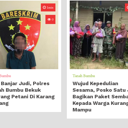
1min
0
 Bumbu
Tanah Bumbu
 Banjar Judi, Polres
Wujud Kepedulian
ah Bumbu Bekuk
Sesama, Posko Satu 
ang Petani Di Karang
Bagikan Paket Semb
ang
Kepada Warga Kuran
Mampu