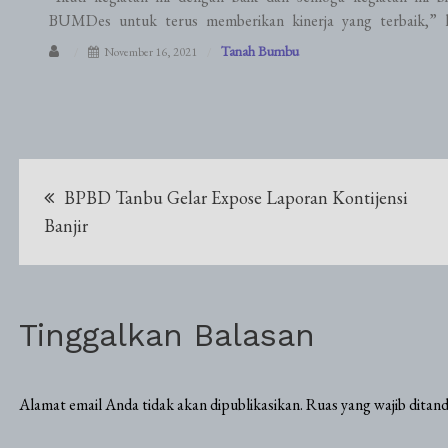
BUMDes untuk terus memberikan kinerja yang terbaik,” ha
Tanah Bumbu
November 16, 2021
Navigasi
BPBD Tanbu Gelar Expose Laporan Kontijensi
pos
Banjir
Tinggalkan Balasan
Alamat email Anda tidak akan dipublikasikan.
Ruas yang wajib ditan