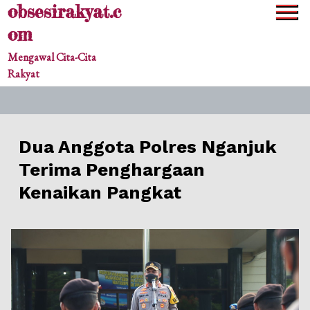
obsesirakyat.c
Skip
to
om
content
Mengawal Cita-Cita
Rakyat
Dua Anggota Polres Nganjuk
Terima Penghargaan
Kenaikan Pangkat