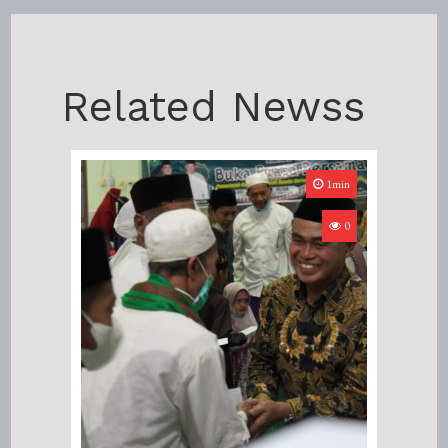
Related Newss
1min
0