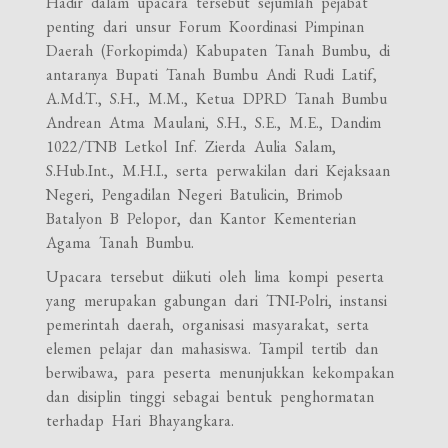
Hadir dalam upacara tersebut sejumlah pejabat
penting dari unsur Forum Koordinasi Pimpinan
Daerah (Forkopimda) Kabupaten Tanah Bumbu, di
antaranya Bupati Tanah Bumbu Andi Rudi Latif,
A.Md.T., S.H., M.M., Ketua DPRD Tanah Bumbu
Andrean Atma Maulani, S.H., S.E., M.E., Dandim
1022/TNB Letkol Inf. Zierda Aulia Salam,
S.Hub.Int., M.H.I., serta perwakilan dari Kejaksaan
Negeri, Pengadilan Negeri Batulicin, Brimob
Batalyon B Pelopor, dan Kantor Kementerian
Agama Tanah Bumbu.
Upacara tersebut diikuti oleh lima kompi peserta
yang merupakan gabungan dari TNI-Polri, instansi
pemerintah daerah, organisasi masyarakat, serta
elemen pelajar dan mahasiswa. Tampil tertib dan
berwibawa, para peserta menunjukkan kekompakan
dan disiplin tinggi sebagai bentuk penghormatan
terhadap Hari Bhayangkara.