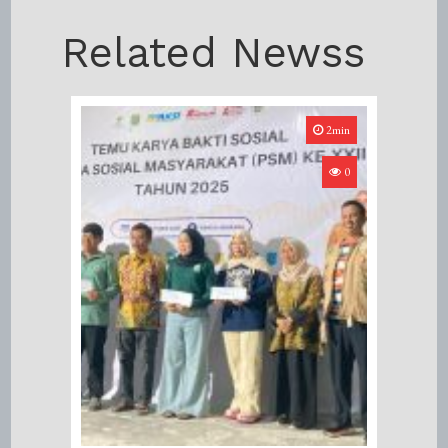
Related Newss
2min
0