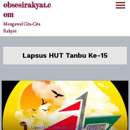
obsesirakyat.c
Skip
to
om
content
Mengawal Cita-Cita
Rakyat
Lapsus HUT Tanbu Ke-15
Lapsus HUT Tanbu Ke- 17
Tanah Bumbu