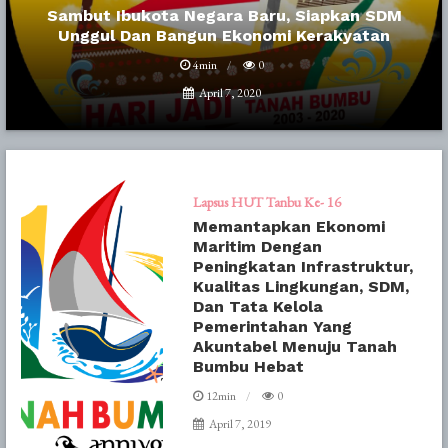
Sambut Ibukota Negara Baru, Siapkan SDM
Unggul Dan Bangun Ekonomi Kerakyatan
4min
0
April 7, 2020
Lapsus HUT Tanbu Ke- 16
Memantapkan Ekonomi
Maritim Dengan
Peningkatan Infrastruktur,
Kualitas Lingkungan, SDM,
Dan Tata Kelola
Pemerintahan Yang
Akuntabel Menuju Tanah
Bumbu Hebat
12min
0
April 7, 2019