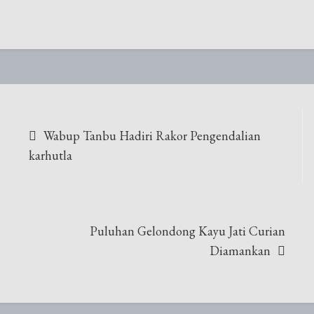
Navigasi
Wabup Tanbu Hadiri Rakor Pengendalian
pos
karhutla
Puluhan Gelondong Kayu Jati Curian
Diamankan