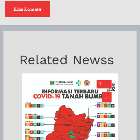
Related Newss
1min
0