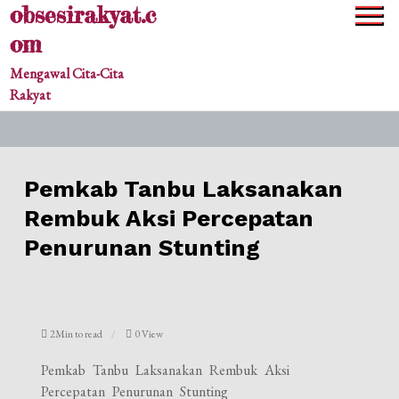
obsesirakyat.c
Skip
to
om
content
Mengawal Cita-Cita
Rakyat
Pemkab Tanbu Laksanakan
Rembuk Aksi Percepatan
Penurunan Stunting
2Min to read
0 View
Pemkab Tanbu Laksanakan Rembuk Aksi
Percepatan Penurunan Stunting