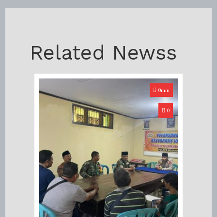
Related Newss
0min
0