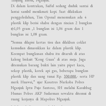
Tanjung anom, Nganjuk.
Di dalam kontrakan, Saiful sedang duduk santai di
lantai sambil menikmati kopi. Saat dilakukan
penggeledahan, Tim Opsnal menemukan ada 4
plastik klip berisi shabu dengan rincian 2 bungkus
@1,05 gram ,1 bungkus isi 1,06 gram dan 1
bungkus isi 1,08 gram.
“Semua dilapisi kertas tisu dan dilakban coklat
kemudian dimasukkan ke dalam plastik klip.
Keempat bungkusan shabu itu ditaruh di atas
kaleng biskuit ‘Kong Guan’ di atas meja. Juga
ditemukan barang bukti lain yaitu pipet kaca,
sekop plastik, korek api gas, beberapa bungkus
plastik klip dan uang tunai Rp.
330.000
,- serta HP
merk Huawei,” ujar Kasatres Narkoba Polres
Nganjuk Iptu Pujo Santoso, SH melalui Kasubbag
Humas Polres AKP Sudarman sewaktu ditemui di
ruang kerjanya di Mapolres Nganjuk.