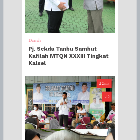
Daerah
Pj. Sekda Tanbu Sambut
Kafilah MTQN XXXIII Tingkat
Kalsel
2min
0