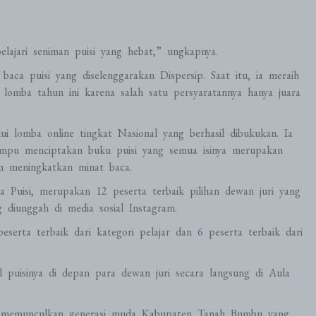
lajari seniman puisi yang hebat,” ungkapnya.
aca puisi yang diselenggarakan Dispersip. Saat itu, ia meraih
lomba tahun ini karena salah satu persyaratannya hanya juara
ui lomba online tingkat Nasional yang berhasil dibukukan. Ia
ampu menciptakan buku puisi yang semua isinya merupakan
m meningkatkan minat baca.
 Puisi, merupakan 12 peserta terbaik pilihan dewan juri yang
 diunggah di media sosial Instagram.
eserta terbaik dari kategori pelajar dan 6 peserta terbaik dari
puisinya di depan para dewan juri secara langsung di Aula
at memunculkan generasi muda Kabupaten Tanah Bumbu yang