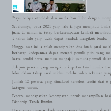
“Saya belajar otodidak dari media You Tube dengan mempe
Sebelumnya, pada 2021 yang lalu ia juga mengikuti lomba b
juara 2, namun ia tetap berkesempatan kembali mengikuti 
1 tahun lalu yang tidak dapat kembali mengikuti lomba.
Hingga saat ini ia telah menciptakan dua buah puisi melal
berharap kedepannya dapat menjadi penulis puisi yang m
karya sendiri serta mampu mengajak pemuda-pemudi dala
Adapun peserta yang mengikuti kegiatan Final Lomba Baca
lolos dalam tahap awal seleksi melalui video rekaman yang
Jumlah 12 peserta yang dimaksud tersebut terdiri dari 6 p
kategori umum.
Peserta mendapatkan kesempatan untuk menampilkan hasil 
Dispersip Tanah Bumbu.
Harapannya dengan diselenggarakannya kegiatan ini dap