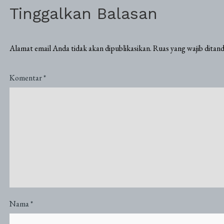
Tinggalkan Balasan
Alamat email Anda tidak akan dipublikasikan.
Ruas yang wajib ditan
Komentar
*
Nama
*