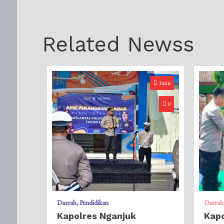
Related Newss
1min
0
Daerah
Pendidikan
Daerah
Kapolres Nganjuk
Kapo