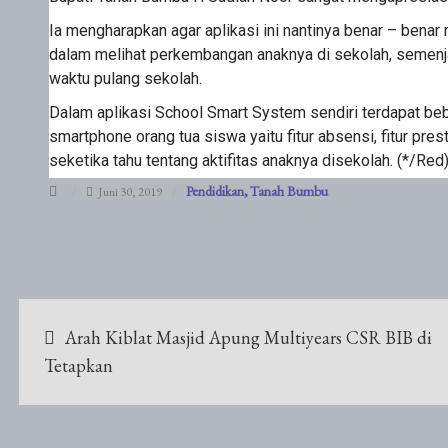
Ia mengharapkan agar aplikasi ini nantinya benar – be
dalam melihat perkembangan anaknya di sekolah, semenjak
waktu pulang sekolah.
Dalam aplikasi School Smart System sendiri terdapat bebe
smartphone orang tua siswa yaitu fitur absensi, fitur pres
seketika tahu tentang aktifitas anaknya disekolah. (*/Red
Pendidikan
Tanah Bumbu
Juni 30, 2019
Navigasi
Arah Kiblat Masjid Apung Multiyears CSR BIB di
pos
Tetapkan