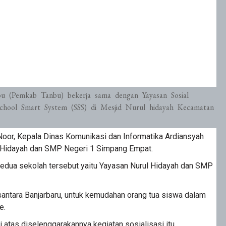
 (Pemkab Tanbu) bekerja sama dengan Yayasan Sosial
i School Smart System (SSS) di Mesjid Nurul hidayah Kecamatan
Noor, Kepala Dinas Komunikasi dan Informatika Ardiansyah
l Hidayah dan SMP Negeri 1 Simpang Empat.
 kedua sekolah tersebut yaitu Yayasan Nurul Hidayah dan SMP
santara Banjarbaru, untuk kemudahan orang tua siswa dalam
e.
atas diselenggarakannya kegiatan sosialisasi itu.