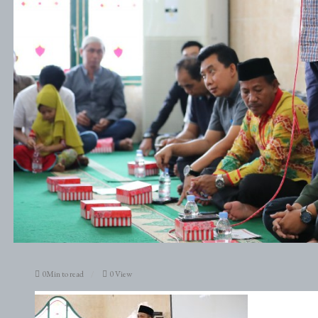
0Min to read
0 View