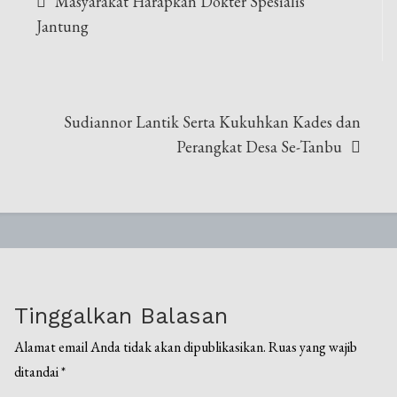
Masyarakat Harapkan Dokter Spesialis
pos
Jantung
Sudiannor Lantik Serta Kukuhkan Kades dan
Perangkat Desa Se-Tanbu
Tinggalkan Balasan
Alamat email Anda tidak akan dipublikasikan.
Ruas yang wajib
ditandai
*